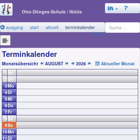
Otto-Dönges-Schule
/ Nidda
ausgang
start
aktuell
terminkalender
Login
Terminkalender
Monatsübersicht
AUGUST
2026
Aktueller Monat
1
Sa
2
So
3
Mo
4
Di
5
Mi
6
Do
7
Fr
8
Sa
9
So
10
Mo
11
Di