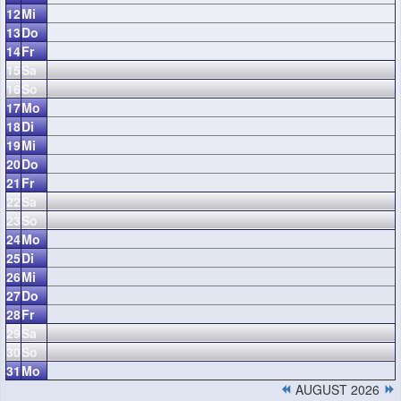
12
Mi
13
Do
14
Fr
15
Sa
16
So
17
Mo
18
Di
19
Mi
20
Do
21
Fr
22
Sa
23
So
24
Mo
25
Di
26
Mi
27
Do
28
Fr
29
Sa
30
So
31
Mo
AUGUST 2026